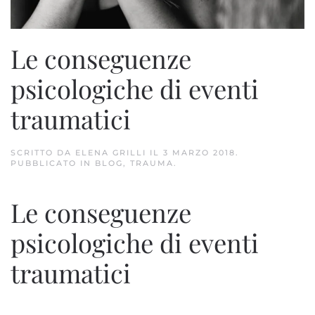
Le conseguenze
psicologiche di eventi
traumatici
SCRITTO DA
ELENA GRILLI
IL
3 MARZO 2018
.
PUBBLICATO IN
BLOG
,
TRAUMA
.
Le conseguenze
psicologiche di eventi
traumatici