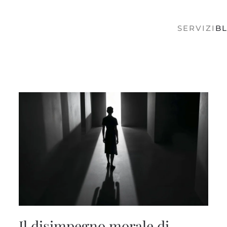
SERVIZI
B
Il disimpegno morale di