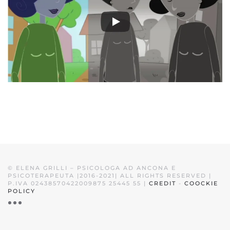
©
ELENA GRILLI – PSICOLOGA AD ANCONA E
PSICOTERAPEUTA |2016-2021| ALL RIGHTS RESERVED |
P.IVA 02438570422009875 25445 55 |
CREDIT
-
COOCKIE
POLICY