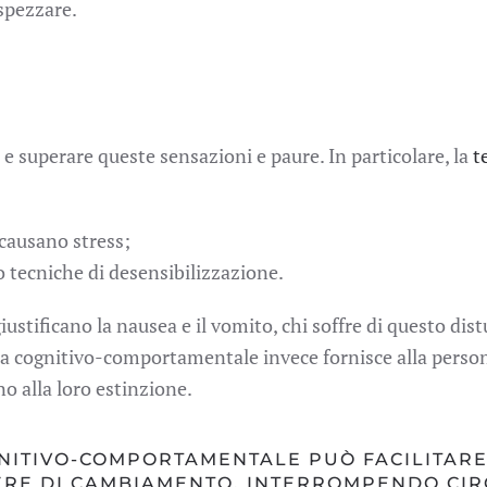
 spezzare.
 e superare queste sensazioni e paure. In particolare, la
t
 causano stress;
o tecniche di desensibilizzazione.
tificano la nausea e il vomito, chi soffre di questo dis
apia cognitivo-comportamentale invece fornisce alla person
o alla loro estinzione.
NITIVO-COMPORTAMENTALE PUÒ FACILITARE
TERE DI CAMBIAMENTO, INTERROMPENDO CIRC