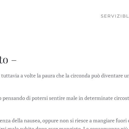
SERVIZI
B
to –
 tuttavia a volte la paura che la circonda può diventare u
lo pensando di potersi sentire male in determinate circos
rienza della nausea, oppure non si riesce a mangiare fuori 
tirsi male subito dopo aver mangiato. Le conseguenze più