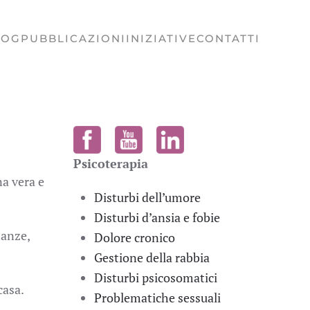
LOG
PUBBLICAZIONI
INIZIATIVE
CONTATTI
Psicoterapia
na vera e
Disturbi dell’umore
Disturbi d’ansia e fobie
tanze,
Dolore cronico
Gestione della rabbia
Disturbi psicosomatici
casa.
Problematiche sessuali