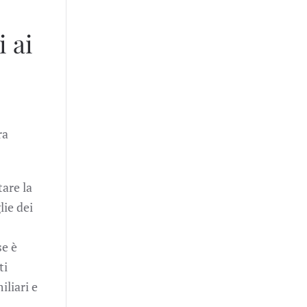
i ai
ra
tare la
lie dei
se è
ti
iliari e