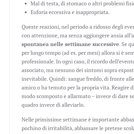
Mal di testa, di stomaco o altri problemi fis
Euforia eccessiva e inappropriata.
Queste reazioni, nel periodo a ridosso degli ev
con attenzione, ma senza aggiungere ansia all’
spontanea nelle settimane successive
. Se q
per lungo tempo (ad es. per mesi) allora si è se
professionale. In ogni caso, il ricordo dell’even
associato, ma nessuno dei sintomi sopra esposti
inevitabile. Quindi: sangue freddo, di fronte al
amico o ha temuto per la propria vita. Reagire 
modo scomposto e allarmato – invece di dare se
quadro invece di alleviarlo.
Nelle primissime settimane è importante abbassar
pochino di irritabilità, abbassare le pretese sco