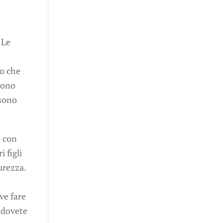
 Le
io che
 sono
 sono
o con
 figli
urezza.
ve fare
i dovete