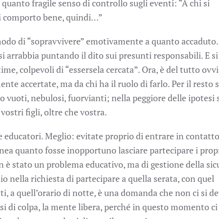
 quanto fragile senso di controllo sugli eventi: “A chi si
mi comporto bene, quindi…”
o modo di “sopravvivere” emotivamente a quanto accaduto.
si arrabbia puntando il dito sui presunti responsabili. E si
time, colpevoli di “essersela cercata”. Ora, è del tutto ovv
te accertate, ma da chi ha il ruolo di farlo. Per il resto
no vuoti, nebulosi, fuorvianti; nella peggiore delle ipotesi
vostri figli, oltre che vostra.
e educatori. Meglio: evitate proprio di entrare in contatt
inea quanto fosse inopportuno lasciare partecipare i propri
n è stato un problema educativo, ma di gestione della sic
 nella richiesta di partecipare a quella serata, con quel
ti, a quell’orario di notte, è una domanda che non ci si de
ensi di colpa, la mente libera, perché in questo momento c