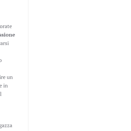
torate
ssione
arsi
o
ire un
e in
l
agazza