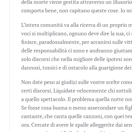
della morte viene gestita attraverso un illusorio
comporta bene, non capitano queste cose. Io 
L’intera comunità va alla ricerca di un propri
voci si moltiplicano, ognuno deve dire la sua, ci 
finisce, paradossalmente, per accanirsi sulle vit
delle responsabilità ci sono e andranno giustamen
solo discorsi che nella migliore delle ipotesi so
dannosi, tossici e di ostacolo alla guarigione dei 
Non date peso ai giudizi sulle vostre scelte com
certi discorsi. Liquidate velocemente chi sottol
a quello spettacolo. Il problema quella notte no
Se fosse cosa buona o meno assecondare un figlio
cantante, che canta quelle canzoni, con quei tes
ora. Cercate di avere le spalle alleggerite dai s