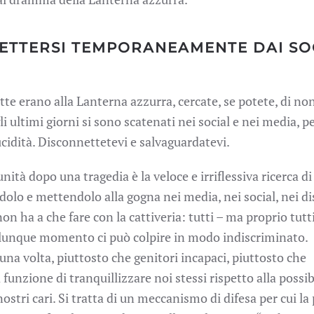
NETTERSI TEMPORANEAMENTE DAI SO
tte erano alla Lanterna azzurra, cercate, se potete, di non
i ultimi giorni si sono scatenati nei social e nei media, p
lucidità. Disconnettetevi e salvaguardatevi.
ità dopo una tragedia è la veloce e irriflessiva ricerca di
olo e mettendolo alla gogna nei media, nei social, nei di
n ha a che fare con la cattiveria: tutti – ma proprio tutti
alunque momento ci può colpire in modo indiscriminato.
una volta, piuttosto che genitori incapaci, piuttosto che
 funzione di tranquillizzare noi stessi rispetto alla possib
nostri cari. Si tratta di un meccanismo di difesa per cui la