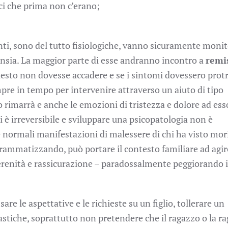
ici che prima non c’erano;
enti, sono del tutto fisiologiche, vanno sicuramente moni
ansia. La maggior parte di esse andranno incontro a
remi
uesto non dovesse accadere e se i sintomi dovessero protr
mpre in tempo per intervenire attraverso un aiuto di tipo
to rimarrà e anche le emozioni di tristezza e dolore ad ess
 è irreversibile e sviluppare una psicopatologia non è
le normali manifestazioni di malessere di chi ha visto mor
drammatizzando, può portare il contesto familiare ad agir
renità e rassicurazione – paradossalmente peggiorando i
e le aspettative e le richieste su un figlio, tollerare un
lastiche, soprattutto non pretendere che il ragazzo o la r