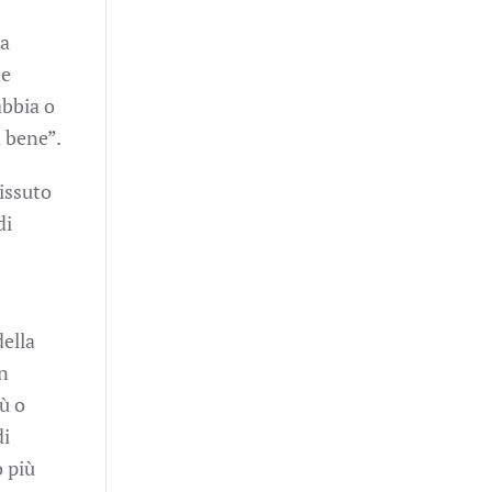
na
me
abbia o
 bene”.
vissuto
di
ella
un
ù o
di
o più