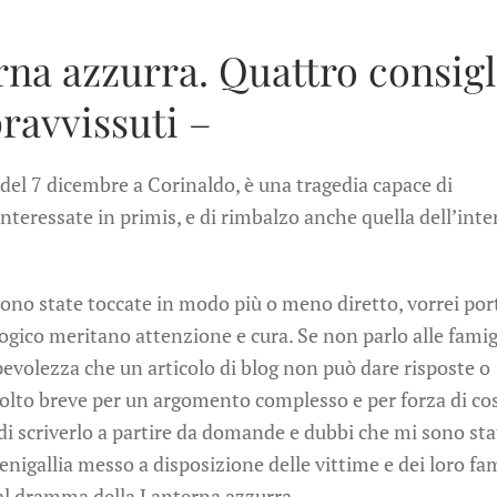
rna azzurra. Quattro consigl
pravvissuti –
 del 7 dicembre a Corinaldo, è una tragedia capace di
nteressate in primis, e di rimbalzo anche quella dell’inte
sono state toccate in modo più o meno diretto, vorrei por
logico meritano attenzione e cura. Se non parlo alle famig
pevolezza che un articolo di blog non può dare risposte o
molto breve per un argomento complesso e per forza di co
di scriverlo a partire da domande e dubbi che mi sono sta
enigallia messo a disposizione delle vittime e dei loro fam
i al dramma della Lanterna azzurra.