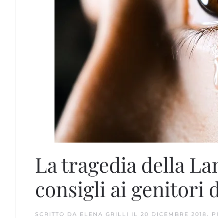
La tragedia della La
consigli ai genitori 
SCRITTO DA
ELENA GRILLI
IL
20 DICEMBRE 2018
. 