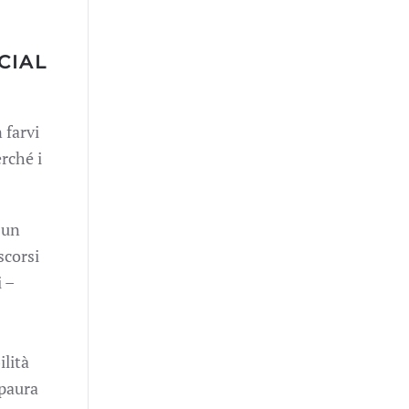
CIAL
 farvi
erché i
 un
scorsi
 –
ilità
 paura