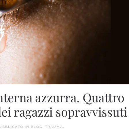
nterna azzurra. Quattro
dei ragazzi sopravvissuti
PUBBLICATO IN
BLOG
,
TRAUMA
.