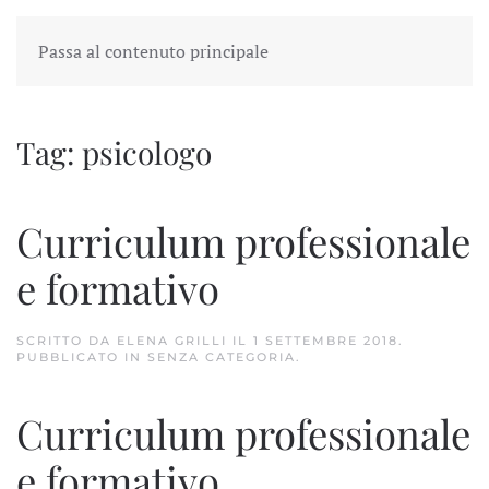
Passa al contenuto principale
Tag:
psicologo
Curriculum professionale
e formativo
SCRITTO DA
ELENA GRILLI
IL
1 SETTEMBRE 2018
.
PUBBLICATO IN
SENZA CATEGORIA
.
Curriculum professionale
e formativo