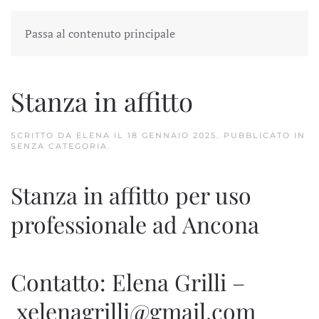
Passa al contenuto principale
Stanza in affitto
SCRITTO DA
ELENA
IL
18 GENNAIO 2025
. PUBBLICATO IN
SENZA CATEGORIA
.
Stanza in affitto per uso
professionale ad Ancona
Contatto: Elena Grilli –
xelenagrilli@gmail.com