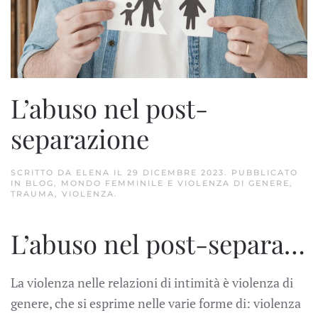
L’abuso nel post-
separazione
SCRITTO DA
ELENA
IL
29 DICEMBRE 2023
. PUBBLICATO
IN
BLOG
,
MONDO FEMMINILE E VIOLENZA DI GENERE
,
TRAUMA
,
VIOLENZA
.
L’abuso nel post-separazione –
La violenza nelle relazioni di intimità è violenza di
genere, che si esprime nelle varie forme di: violenza